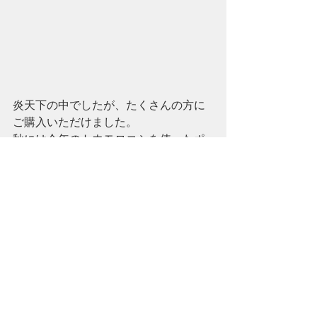
炎天下の中でしたが、たくさんの方に
ご購入いただけました。
秋には今年のトウモロコシを使ったポ
ップコーンが店頭に並ぶ予定です。
地域の皆さんに喜んで頂けるような企
画を今年もUPC一同で取り組んでいき
ます。