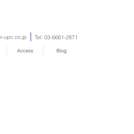
k-upc.co.jp
Tel: 03-6661-2871
Access
Blog