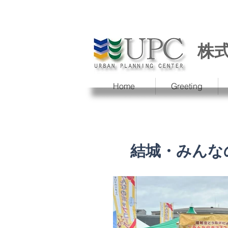
株
Home
Greeting
結城・みんな