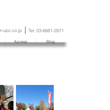
k-upc.co.jp
Tel: 03-6661-2871
Access
Blog